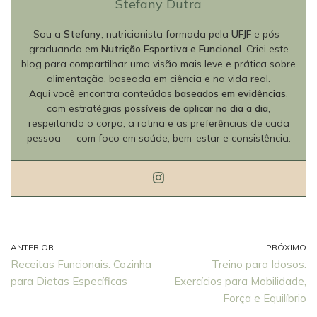
Stefany Dutra
Sou a
Stefany
, nutricionista formada pela
UFJF
e pós-
graduanda em
Nutrição Esportiva e Funcional
. Criei este
blog para compartilhar uma visão mais leve e prática sobre
alimentação, baseada em ciência e na vida real.
Aqui você encontra conteúdos
baseados em evidências
,
com estratégias
possíveis de aplicar no dia a dia
,
respeitando o corpo, a rotina e as preferências de cada
pessoa — com foco em saúde, bem-estar e consistência.
ANTERIOR
PRÓXIMO
Receitas Funcionais: Cozinha
Treino para Idosos:
para Dietas Específicas
Exercícios para Mobilidade,
Força e Equilíbrio