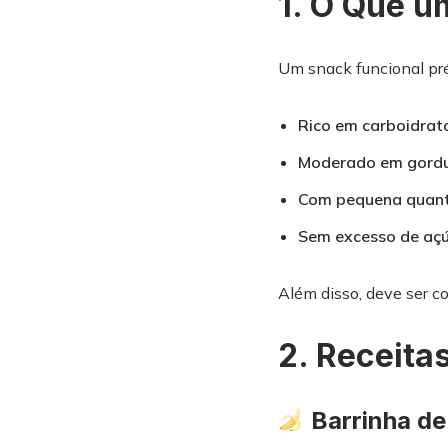
1. O Que u
Um snack funcional pré
Rico em carboidrato
Moderado em gordur
Com pequena quant
Sem excesso de açú
Além disso, deve ser 
2. Receita
Barrinha de