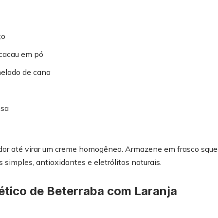
ço
 cacau em pó
melado de cana
osa
cador até virar um creme homogêneo. Armazene em frasco sque
simples, antioxidantes e eletrólitos naturais.
ético de Beterraba com Laranja