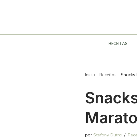
Pular
para
o
conteúdo
RECEITAS
Início
-
Receitas
-
Snacks 
Snacks
Marat
por
Stefany Dutra
Rece