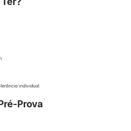
 Ter?
h
lerância individual.
 Pré-Prova