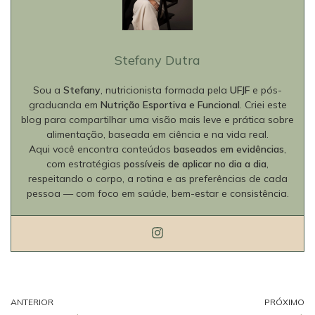
Stefany Dutra
Sou a
Stefany
, nutricionista formada pela
UFJF
e pós-
graduanda em
Nutrição Esportiva e Funcional
. Criei este
blog para compartilhar uma visão mais leve e prática sobre
alimentação, baseada em ciência e na vida real.
Aqui você encontra conteúdos
baseados em evidências
,
com estratégias
possíveis de aplicar no dia a dia
,
respeitando o corpo, a rotina e as preferências de cada
pessoa — com foco em saúde, bem-estar e consistência.
ANTERIOR
PRÓXIMO