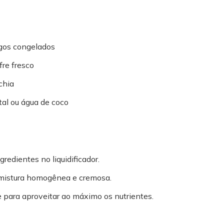
gos congelados
fre fresco
chia
tal ou água de coco
redientes no liquidificador.
 mistura homogênea e cremosa.
 para aproveitar ao máximo os nutrientes.