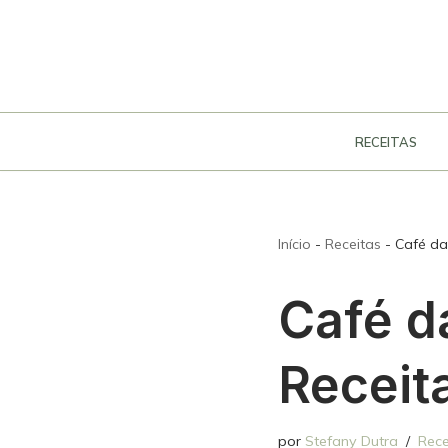
Pular
para
o
conteúdo
RECEITAS
Início
-
Receitas
-
Café da
Café d
Receit
por
Stefany Dutra
Rece