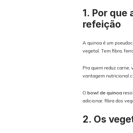
1. Por que
refeição
A quinoa é um pseudoce
vegetal. Tem fibra, fer
Pra quem reduz carne, v
vantagem nutricional 
O
bowl de quinoa
resol
adicionar, fibra dos ve
2. Os vege