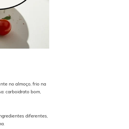
nte no almoço, frio na
sa: carboidrato bom,
gredientes diferentes,
na.