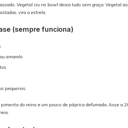
 assado. Vegetal cru no bowl deixa tudo sem graça. Vegetal as
stadas, vira a estrela.
se (sempre funciona)
s
ou amarelo
tos
os pequenos
l, pimenta do reino e um pouco de páprica defumada. Asse a 2
eio.