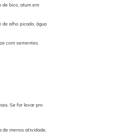
ão de bico, atum em
e de alho picado, água
alize com sementes
is. Se for levar pro
a de menos atividade,