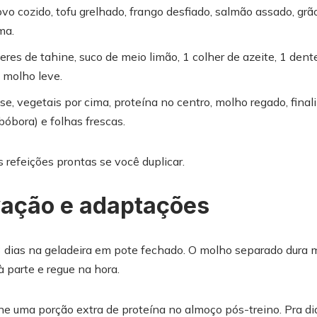
ovo cozido, tofu grelhado, frango desfiado, salmão assado, gr
ma.
eres de tahine, suco de meio limão, 1 colher de azeite, 1 dent
e molho leve.
e, vegetais por cima, proteína no centro, molho regado, fin
abóbora) e folhas frescas.
s refeições prontas se você duplicar.
vação e adaptações
dias na geladeira em pote fechado. O molho separado dura ma
à parte e regue na hora.
one uma porção extra de proteína no almoço pós-treino. Pra di