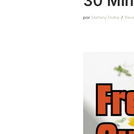
30 Min
por
Stefany Dutra
Rece