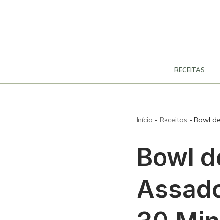
Pular
para
o
conteúdo
RECEITAS
Início
-
Receitas
-
Bowl de
Bowl d
Assado