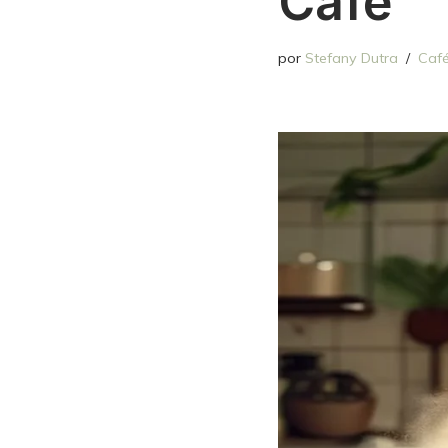
Café
por
Stefany Dutra
Caf