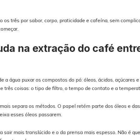
 os três por sabor, corpo, praticidade e cafeína, sem complic
começar.
muda na
extração do café
entr
e a água puxar os compostos do pó: óleos, ácidos, açúcares e 
 três coisas: o tipo de filtro, o tempo de contato e a temperat
e mais separa os métodos. O papel retém parte dos óleos e das 
 deixa esses óleos passarem.
 a sair mais translúcido e o da prensa mais espesso. Não é qu