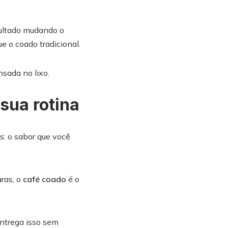
sultado mudando o
 o coado tradicional.
nsada no lixo.
sua rotina
s: o sabor que você
aras, o
café coado
é o
entrega isso sem