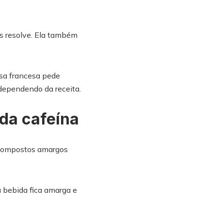
ss resolve. Ela também
sa francesa pede
dependendo da receita.
da cafeína
i compostos amargos
a bebida fica amarga e