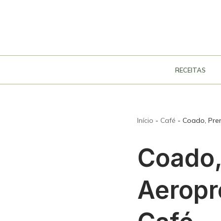
Pular
para
o
conteúdo
RECEITAS
Início
-
Café
-
Coado, Pren
Coado,
Aeropr