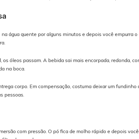
sa
o na água quente por alguns minutos e depois você empurra o
ra.
al, os óleos passam. A bebida sai mais encorpada, redonda, c
da na boca.
trega corpo. Em compensação, costuma deixar um fundinho de
s pessoas.
mersão com pressão. O pó fica de molho rápido e depois voc