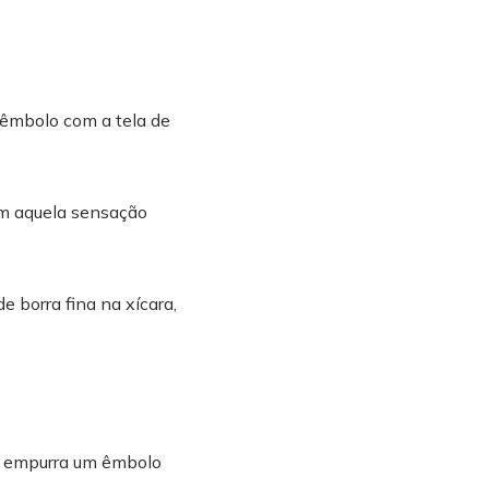
 êmbolo com a tela de
om aquela sensação
 borra fina na xícara,
ê empurra um êmbolo