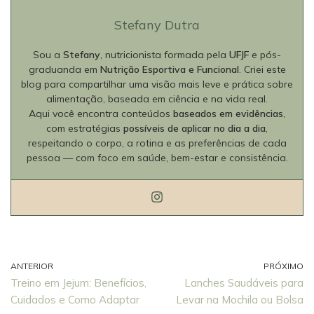
Stefany Dutra
Sou a
Stefany
, nutricionista formada pela
UFJF
e pós-
graduanda em
Nutrição Esportiva e Funcional
. Criei este
blog para compartilhar uma visão mais leve e prática sobre
alimentação, baseada em ciência e na vida real.
Aqui você encontra conteúdos
baseados em evidências
,
com estratégias
possíveis de aplicar no dia a dia
,
respeitando o corpo, a rotina e as preferências de cada
pessoa — com foco em saúde, bem-estar e consistência.
ANTERIOR
PRÓXIMO
Treino em Jejum: Benefícios,
Lanches Saudáveis para
Cuidados e Como Adaptar
Levar na Mochila ou Bolsa