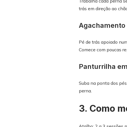
Trabalha cada perna sep
trás em direção ao chão
Agachamento 
Pé de trás apoiado numa
Comece com poucas repe
Panturrilha e
Suba na ponta dos pés 
perna.
3. Como mo
Atalho: 2 a 3 sessões 