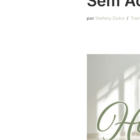
Sem A
por
Stefany Dutra
Trei