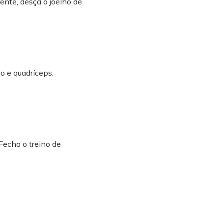
ente, desça o joelho de
eo e quadríceps.
Fecha o treino de