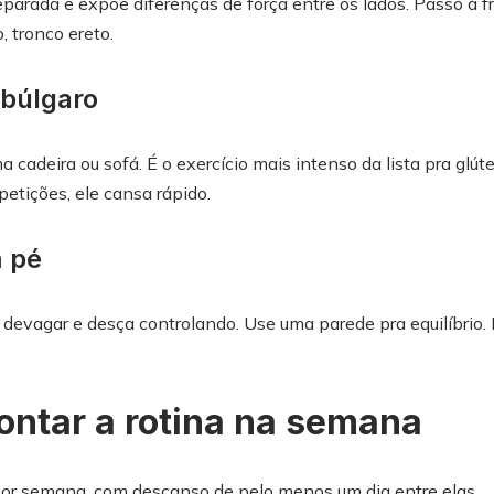
arada e expõe diferenças de força entre os lados. Passo à fr
, tronco ereto.
búlgaro
 cadeira ou sofá. É o exercício mais intenso da lista pra glút
tições, ele cansa rápido.
m pé
devagar e desça controlando. Use uma parede pra equilíbrio. 
ntar a rotina na semana
por semana, com descanso de pelo menos um dia entre elas.