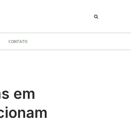
CONTATO
as em
ncionam