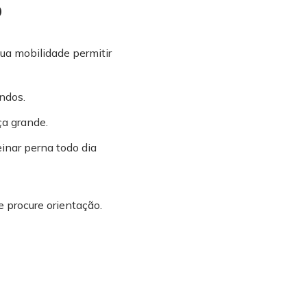
o
a mobilidade permitir
ndos.
ça grande.
inar perna todo dia
e procure orientação.